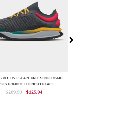
 VECTIV ESCAPE KNIT SENDERISMO
BOTAS SNOWFUSE IMPERMEABL
ISES HOMBRE THE NORTH FACE
HOMBRE THE NORTH FA
$209,90
$125,94
$199,90
$159,92