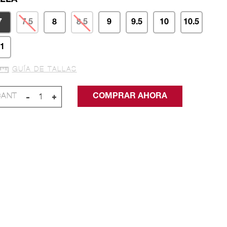
7
7.5
8
8.5
9
9.5
10
10.5
1
GUÍA DE TALLAS
-
+