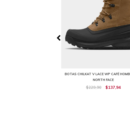
A 111 WP SENDERISMO NEGROS
BOTAS CHILKAT V LACE WP CAFÉ HOMB
BRE THE NORTH FACE
NORTH FACE
219,90
$153,93
$229,90
$137,94