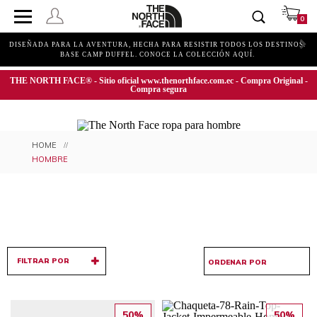
0
 HECHA PARA RESISTIR TODOS LOS DESTINOS.
¡COMPRA EN THE NORTH FACE Y 
EL. CONOCE LA COLECCIÓN AQUÍ.
CRÉDI
THE NORTH FACE® - Sitio oficial www.thenorthface.com.ec - Compra Original -
Compra segura
ROPA, CALZADO Y ACCESORIOS
PARA HOMBRE
HOMBRE
FILTRAR POR
50%
50%