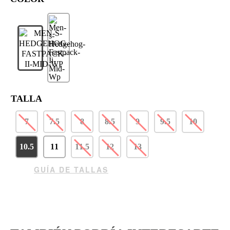
TALLA
7
7.5
8
8.5
9
9.5
10
10.5
11
11.5
12
13
GUÍA DE TALLAS