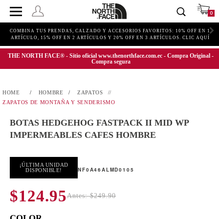
0
COMBINA TUS PRENDAS, CALZADO Y ACCESORIOS FAVORITOS: 10% OFF EN 1
ARTÍCULO, 15% OFF EN 2 ARTÍCULOS Y 20% OFF EN 3 ARTÍCULOS. CLIC AQUÍ
THE NORTH FACE® - Sitio oficial www.thenorthface.com.ec - Compra Original -
Compra segura
HOMBRE
ZAPATOS
ZAPATOS DE MONTAÑA Y SENDERISMO
BOTAS HEDGEHOG FASTPACK II MID WP
IMPERMEABLES CAFES HOMBRE
¡ÚLTIMA UNIDAD
NF0A46ALMD0105
DISPONIBLE!
$124.95
Antes: $249.90