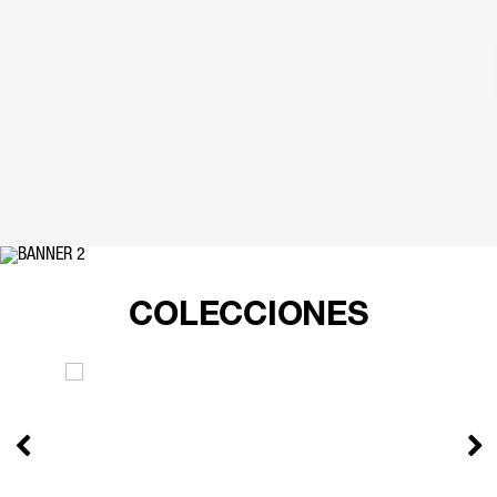
PANTALONETA PULL ON ADVENTURE SHORT BEIGE HOMBRE
FACE
$79,90
$71,91
COLECCIONES