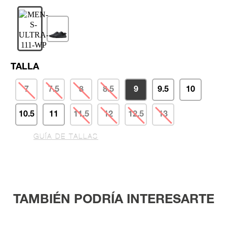
TALLA
7
7.5
8
8.5
9
9.5
10
10.5
11
11.5
12
12.5
13
GUÍA DE TALLAS
TAMBIÉN PODRÍA INTERESARTE