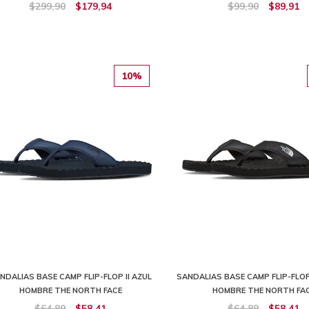
$299,90
$179,94
$99,90
$89,91
10%
NDALIAS BASE CAMP FLIP-FLOP II AZUL
SANDALIAS BASE CAMP FLIP-FLOP
HOMBRE THE NORTH FACE
HOMBRE THE NORTH FA
$64,89
$58,41
$64,89
$58,41