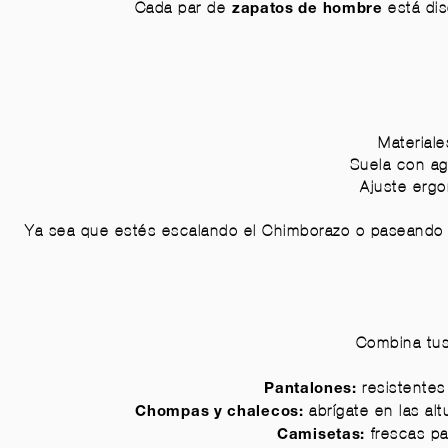
Cada par de
está dis
zapatos de hombre
Materiale
Suela con ag
Ajuste ergo
Ya sea que estés
escalando el Chimborazo
o paseando 
Combina tu
resistentes 
Pantalones
:
abrígate en las alt
Chompas y chalecos
:
frescas par
Camisetas
: