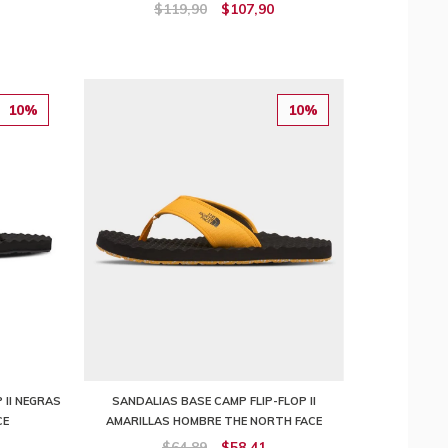
$119,90
$107,90
10%
10%
 II NEGRAS
SANDALIAS BASE CAMP FLIP-FLOP II
CE
AMARILLAS HOMBRE THE NORTH FACE
$64,89
$58,41