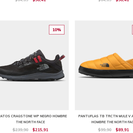
10%
PATOS CRAGSTONE WP NEGRO HOMBRE
PANTUFLAS TB TRCTN MULE V 
THE NORTH FACE
HOMBRE THE NORTH FA
$239,90
$215,91
$99,90
$89,91