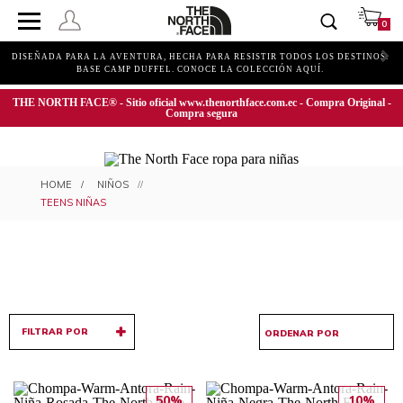
0
DISEÑADA PARA LA AVENTURA, HECHA PARA RESISTIR TODOS LOS DESTINOS.
BASE CAMP DUFFEL. CONOCE LA COLECCIÓN AQUÍ.
THE NORTH FACE® - Sitio oficial www.thenorthface.com.ec - Compra Original -
Compra segura
ROPA Y ACCESORIOS TEENS
NIÑOS
NIÑAS
TEENS NIÑAS
FILTRAR POR
50%
10%