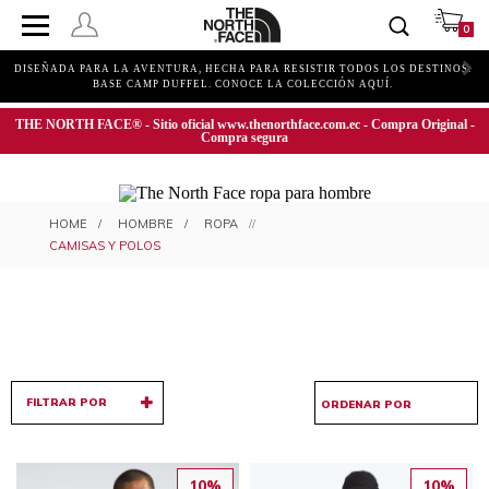
0
DISEÑADA PARA LA AVENTURA, HECHA PARA RESISTIR TODOS LOS DESTINOS.
BASE CAMP DUFFEL. CONOCE LA COLECCIÓN AQUÍ.
THE NORTH FACE® - Sitio oficial www.thenorthface.com.ec - Compra Original -
Compra segura
CAMISAS Y POLOS PARA HOMBRE
HOMBRE
ROPA
CAMISAS Y POLOS
FILTRAR POR
10%
10%