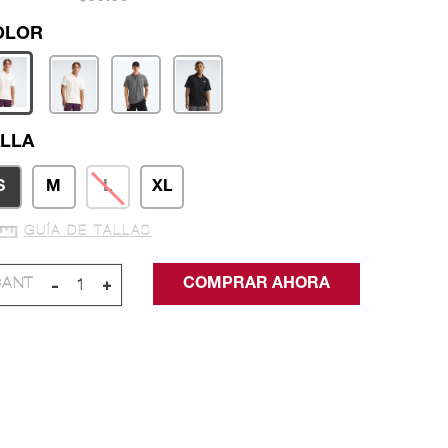
LLA
S
M
L
XL
GUÍA DE TALLAS
-
+