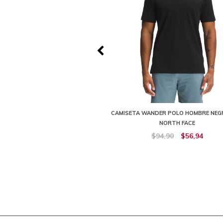
NDER POLO HOMBRE AZUL THE
CAMISETA WANDER POLO HOMBRE NEG
NORTH FACE
NORTH FACE
$94,90
$85,41
$94,90
$56,94