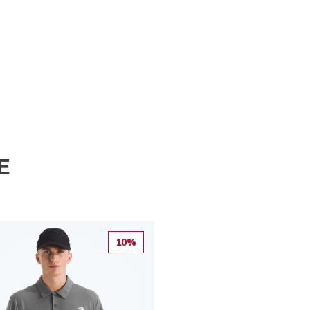
E
10%