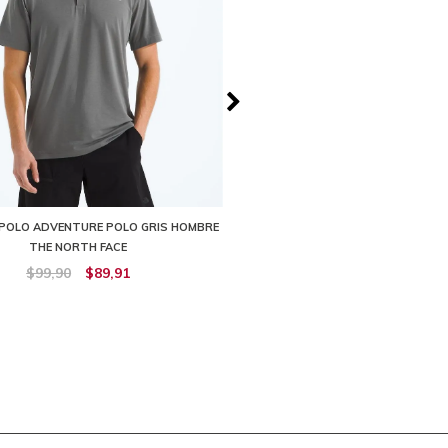
 POLO ADVENTURE POLO GRIS HOMBRE
CAMISETA WANDER POLO HOMBR
THE NORTH FACE
NORTH FACE
$99,90
$89,91
$94,90
$56,94