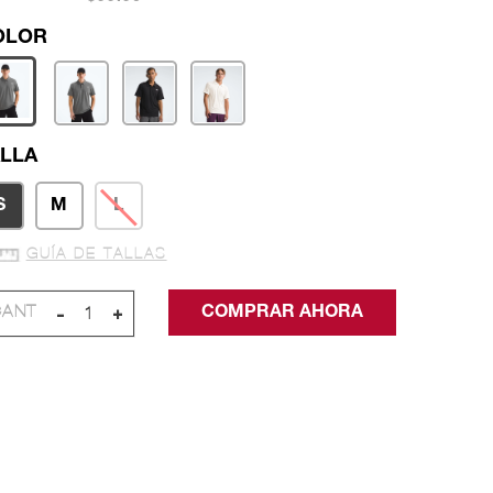
LLA
S
M
L
GUÍA DE TALLAS
-
+