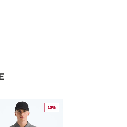
E
10%