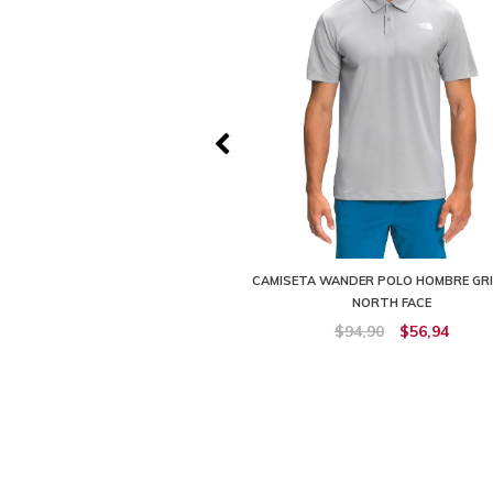
 LIGHTWEIGHT FLANNEL SHIRT -
CAMISETA WANDER POLO HOMBRE GRI
L HOMBRE THE NORTH FACE
NORTH FACE
139,90
$125,91
$94,90
$56,94