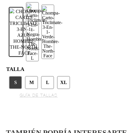
TALLA
S
M
L
XL
GUÍA DE TALLAS
TAMBIÉN PODRÍA INTERESARTE