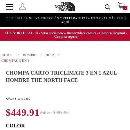
0
DESCUBRE LA NUEVA COLECCIÓN Y PREPÁRATE PARA EXPLORAR MÁS. CLIC
AQUÍ
THE NORTH FACE® - Sitio oficial www.thenorthface.com.ec - Compra Original -
Compra segura
HOMBRE
ROPA
CHOMPAS 3 EN 1
CHOMPA CARTO TRICLIMATE 3 EN 1 AZUL
HOMBRE THE NORTH FACE
NF0A5IWI926S
$449.91
Antes: $499.90