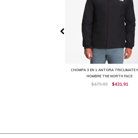
CA ANTORA TRICLIMATE HOMBRE
CHOMPA 3 EN 1 ANTORA TRICLIMATE 
NJA THE NORTH FACE
HOMBRE THE NORTH FACE
479,89
$239,95
$479,89
$431,91