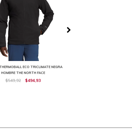
THERMOBALL ECO TRICLIMATE NEGRA
CHOMPA THERMOBALL ECO TRICL
HOMBRE THE NORTH FACE
HOMBRE THE NORTH FA
$549,92
$494,93
$549,92
$329,95