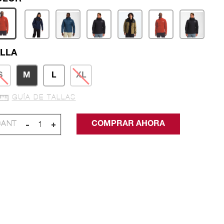
LLA
S
M
L
XL
GUÍA DE TALLAS
-
+