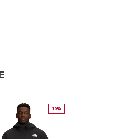
E
10%