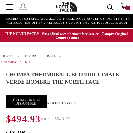
0
COMBINA TUS PRENDAS, CALZADO Y ACCESORIOS FAVORITOS: 10% OFF EN 1
ARTÍCULO, 15% OFF EN 2 ARTÍCULOS Y 20% OFF EN 3 ARTÍCULOS. CLIC AQUÍ
THE NORTH FACE® - Sitio oficial www.thenorthface.com.ec - Compra Original -
Compra segura
HOMBRE
ROPA
CHOMPAS 3 EN 1
CHOMPA THERMOBALL ECO TRICLIMATE
VERDE HOMBRE THE NORTH FACE
¡ÚLTIMA UNIDAD
NF0A7UL579LS
DISPONIBLE!
$494.93
Antes: $549.92