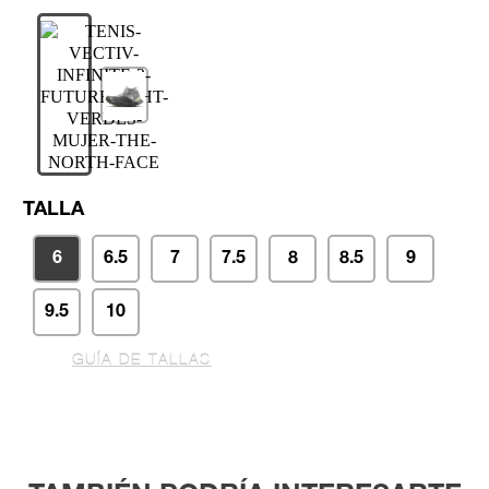
TALLA
6
6.5
7
7.5
8
8.5
9
9.5
10
GUÍA DE TALLAS