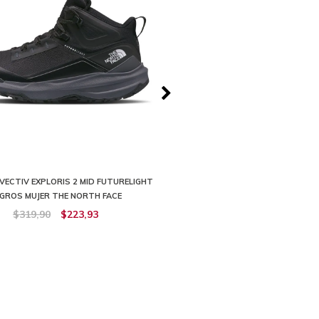
VECTIV EXPLORIS 2 MID FUTURELIGHT
ZAPATOS CRAGSTONE LEATHER WP
GROS MUJER THE NORTH FACE
THE NORTH FACE
$319,90
$223,93
$279,90
$167,93