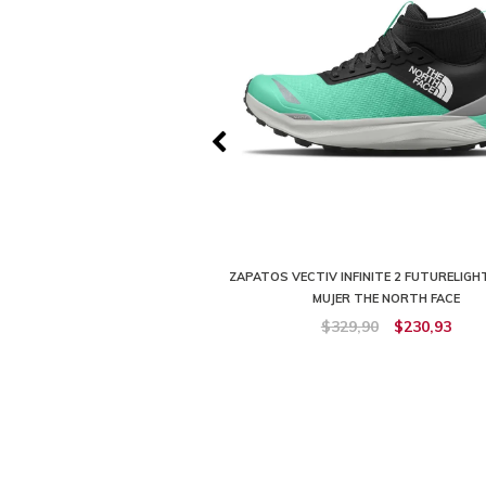
V EXPLORIS 2 MID FUTURELIGHT
ZAPATOS VECTIV INFINITE 2 FUTURELIGH
 MUJER THE NORTH FACE
MUJER THE NORTH FACE
319,90
$191,94
$329,90
$230,93