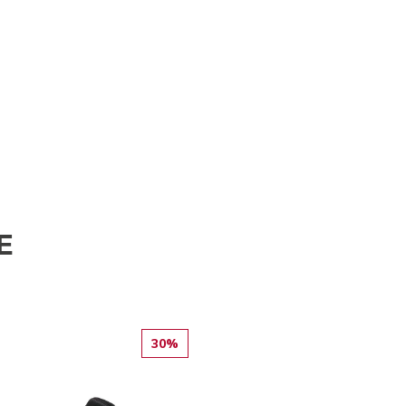
E
30%