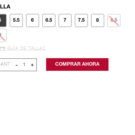
LLA
5
5.5
6
6.5
7
7.5
8
8.5
9
GUÍA DE TALLAS
-
+