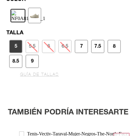
TALLA
5
5.5
6
6.5
7
7.5
8
8.5
9
GUÍA DE TALLAS
TAMBIÉN PODRÍA INTERESARTE