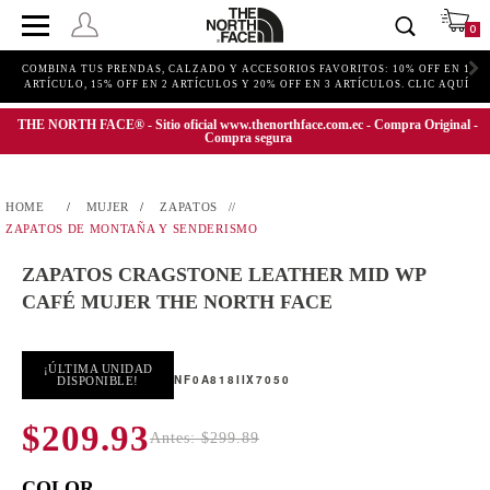
0
COMBINA TUS PRENDAS, CALZADO Y ACCESORIOS FAVORITOS: 10% OFF EN 1
ARTÍCULO, 15% OFF EN 2 ARTÍCULOS Y 20% OFF EN 3 ARTÍCULOS. CLIC AQUÍ
THE NORTH FACE® - Sitio oficial www.thenorthface.com.ec - Compra Original -
Compra segura
MUJER
ZAPATOS
ZAPATOS DE MONTAÑA Y SENDERISMO
ZAPATOS CRAGSTONE LEATHER MID WP
CAFÉ MUJER THE NORTH FACE
¡ÚLTIMA UNIDAD
NF0A818IIX7050
DISPONIBLE!
$209.93
Antes: $299.89