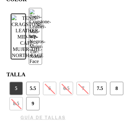
TALLA
5
5.5
6
6.5
7
7.5
8
8.5
9
GUÍA DE TALLAS