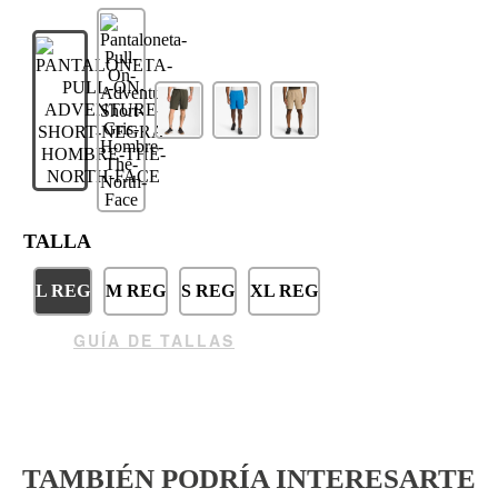
TALLA
L REG
M REG
S REG
XL REG
GUÍA DE TALLAS
TAMBIÉN PODRÍA INTERESARTE