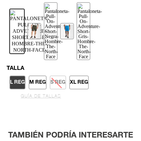
TALLA
L REG
M REG
S REG
XL REG
GUÍA DE TALLAS
TAMBIÉN PODRÍA INTERESARTE