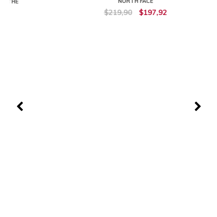
NORTH FACE
$219,90
$197,92