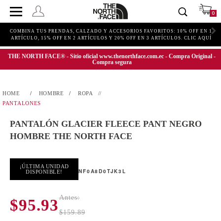
0
COMBINA TUS PRENDAS, CALZADO Y ACCESORIOS FAVORITOS: 10% OFF EN 1
ARTÍCULO, 15% OFF EN 2 ARTÍCULOS Y 20% OFF EN 3 ARTÍCULOS. CLIC AQUÍ
THE NORTH FACE® - Sitio oficial www.thenorthface.com.ec - Compra Original -
Compra segura
HOMBRE
ROPA
PANTALONES
PANTALÓN GLACIER FLEECE PANT NEGRO
HOMBRE THE NORTH FACE
¡ÚLTIMA UNIDAD
NF0A8D0TJK3L
DISPONIBLE!
Antes:
$95.93
$159.89