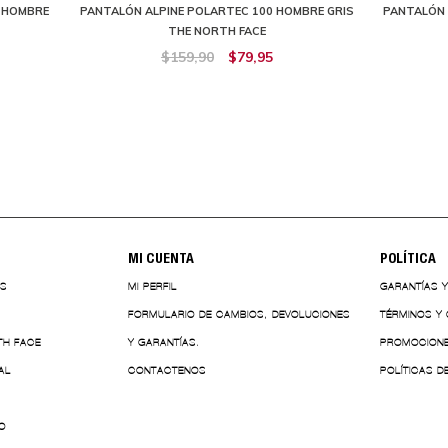
 HOMBRE
PANTALÓN ALPINE POLARTEC 100 HOMBRE GRIS
PANTALÓN 
THE NORTH FACE
$159,90
$79,95
MI CUENTA
POLÍTICA
ES
MI PERFIL
GARANTÍAS 
FORMULARIO DE CAMBIOS, DEVOLUCIONES
TÉRMINOS Y
TH FACE
Y GARANTÍAS.
PROMOCION
AL
CONTACTENOS
POLÍTICAS D
O