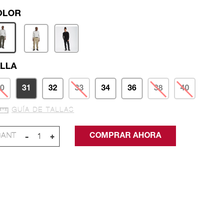
LLA
0
31
32
33
34
36
38
40
GUÍA DE TALLAS
-
+