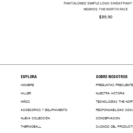
PRAG 5-POCKET PANT HOMBRE
PANTALONES SIMPLE LOGO SWEATPANT
IGE THE NORTH FACE
NEGROS THE NORTH FACE
144,90
$130,41
$89,90
EXPLORA
SOBRE NOSOTROS
HOMBRE
PREGUNTAS FRECUENT
MUJER
NUESTRA HISTORIA
NIÑOS
TECNOLOGÍAS THE NOR
ACCESORIOS Y EQUIPAMIENTO
RESPONSABILIDAD SOCI
NUEVA COLECCIÓN
CONSERVACION
THERMOBALL
CUIDADO DEL PRODUCT