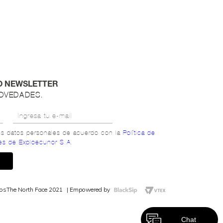
O NEWSLETTER
NOVEDADES.
mis datos personales de acuerdo con la
Política de
es de Exploecunor S.A.
dos
The North Face 2021
Empowered by
Chat