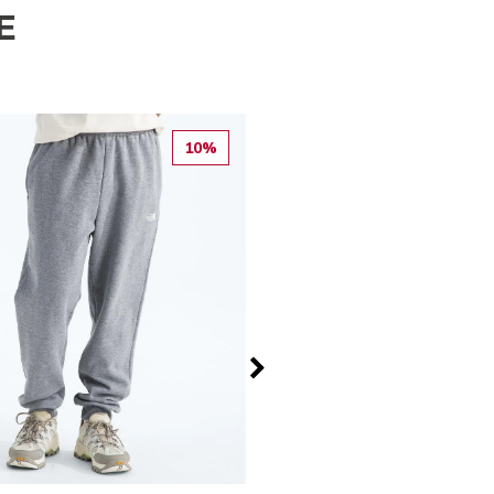
E
10%