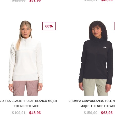
$129,90
$51,96
60%
ZO TKA GLACIER POLAR BLANCO MUJER
CHOMPA CANYONLANDS FULL Z
THE NORTH FACE
MUJER THE NORTH FAC
$109,91
$43,96
$159,90
$63,96