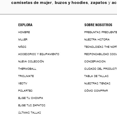
,
,
y
camisetas de mujer
buzos y hoodies
zapatos
ac
EXPLORA
SOBRE NOSOTROS
HOMBRE
PREGUNTAS FRECUENT
MUJER
NUESTRA HISTORIA
NIÑOS
TECNOLOGÍAS THE NOR
ACCESORIOS Y EQUIPAMIENTO
RESPONSABILIDAD SOCI
NUEVA COLECCIÓN
CONSERVACION
THERMOBALL
CUIDADO DEL PRODUCT
TRICLIMATE
TABLA DE TALLAS
VECTIV
NUESTRAS TIENDAS
POLARTEC
CÓMO COMPRAR
ELIGE TU CHOMPA
ELIGE TUS ZAPATOS
ÚLTIMAS TALLAS