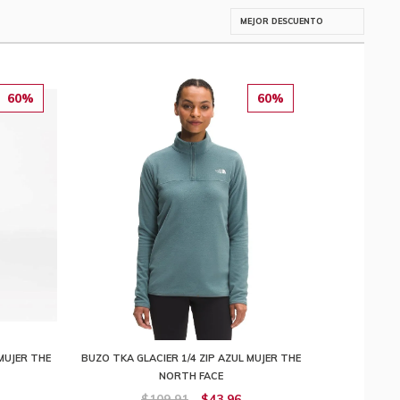
60%
60%
MUJER THE
BUZO TKA GLACIER 1/4 ZIP AZUL MUJER THE
NORTH FACE
$109,91
$43,96