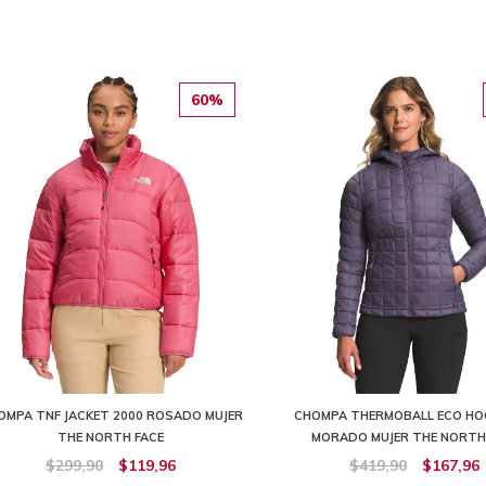
60%
OMPA TNF JACKET 2000 ROSADO MUJER
CHOMPA THERMOBALL ECO HOO
THE NORTH FACE
MORADO MUJER THE NORTH
$299,90
$119,96
$419,90
$167,96