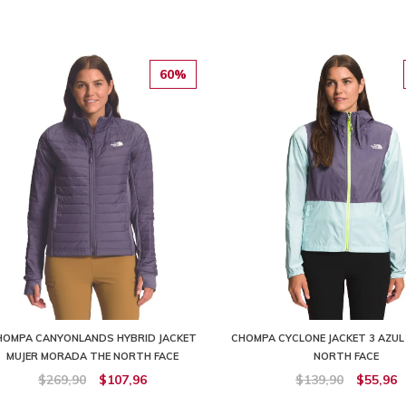
60%
HOMPA CANYONLANDS HYBRID JACKET
CHOMPA CYCLONE JACKET 3 AZUL
MUJER MORADA THE NORTH FACE
NORTH FACE
$269,90
$107,96
$139,90
$55,96