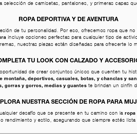
tra selección de camisetas, pantalones, y primeras capas qu
ROPA DEPORTIVA Y DE AVENTURA
sión de tu personalidad. Por eso, ofrecemos ropa que no so
incluye opciones perfectas para cualquier tipo de acti
ura
tremas, nuestras piezas están diseñadas para ofrecerte lo 
OMPLETA TU LOOK CON CALZADO Y ACCESORI
 oportunidad de crear conjuntos únicos que cuenten tu hist
de montaña
, deportivos, casuales,
botas
, y chanclas y san
te brindan un sinfín 
s
,
gorras y gorros
, medias y
guantes
PLORA NUESTRA SECCIÓN DE ROPA PARA MU
 cualquier desafío que se presente en tu camino con la
ropa
o rendimiento y estilo, asegurando que siempre estés lista 