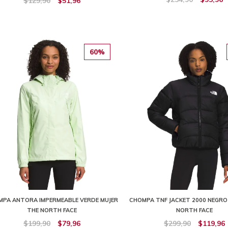
$129,90
$51,96
60%
MPA ANTORA IMPERMEABLE VERDE MUJER
CHOMPA TNF JACKET 2000 NEGRO
THE NORTH FACE
NORTH FACE
$199,90
$79,96
$299,90
$119,96