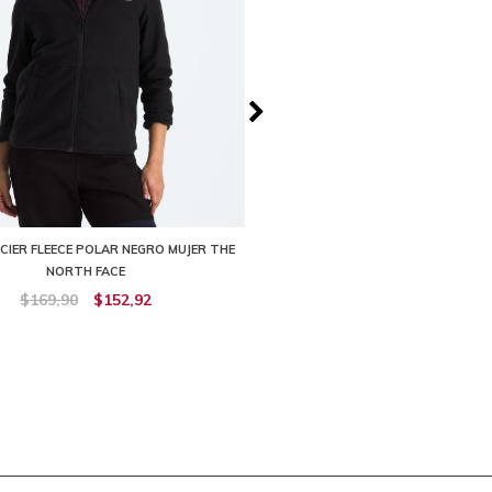
CIER FLEECE POLAR NEGRO MUJER THE
CHOMPA POLAR CEDAR TRAIL GRID 
NORTH FACE
MORADO MUJER THE NORTH
$169,90
$152,92
$169,90
$152,92