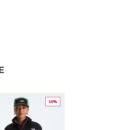
E
10%