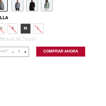
LLA
S
S
M
L
GUÍA DE TALLAS
-
+