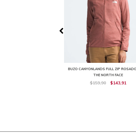
NLANDS FULL ZIP POLAR VERDE
BUZO CANYONLANDS FULL ZIP ROSADO
ER THE NORTH FACE
THE NORTH FACE
159,90
$63,96
$159,90
$143,91