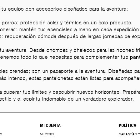
 tu equipo con accesorios diseñados para la aventura:
 gorros
: protección solar y térmica en un solo producto
ñoneras
: mantén tus esenciales a mano en cada expedición
s
: recuperación cómoda después de largas jornadas de exp
 tu aventura. Desde
chompas y chalecos
para las noches fr
, tenemos todo lo que necesitas para complementar tus
pan
s prendas; son un pasaporte a la aventura. Diseñadas para 
g más intenso, estas pantalonetas están listas para acompaña
 superar tus límites y descubrir nuevos horizontes. Prepára
estilo y el espíritu indomable de un verdadero explorador.
MI CUENTA
POLÍTICA
ES
MI PERFIL
GARANTÍAS 