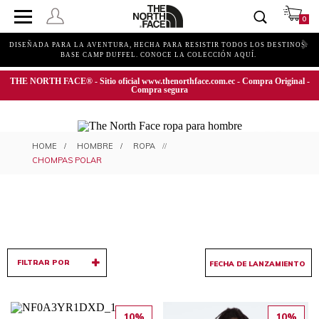
0
DISEÑADA PARA LA AVENTURA, HECHA PARA RESISTIR TODOS LOS DESTINOS.
BASE CAMP DUFFEL. CONOCE LA COLECCIÓN AQUÍ.
THE NORTH FACE® - Sitio oficial www.thenorthface.com.ec - Compra Original -
Compra segura
CHOMPAS POLAR PARA HOMBRE
HOMBRE
ROPA
CHOMPAS POLAR
FILTRAR POR
10%
10%