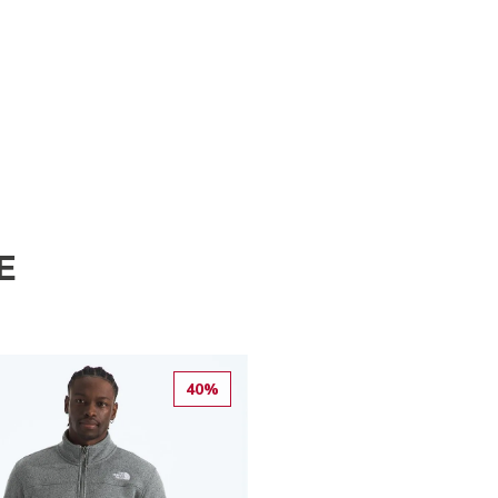
E
40%