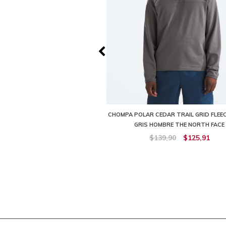
1/4 ZIP POLAR AZUL HOMBRE THE
CHOMPA POLAR CEDAR TRAIL GRID FLEECE
NORTH FACE
GRIS HOMBRE THE NORTH FACE
169,90
$152,92
$139,90
$125,91