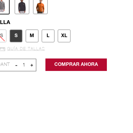
LLA
S
S
M
L
XL
GUÍA DE TALLAS
-
+