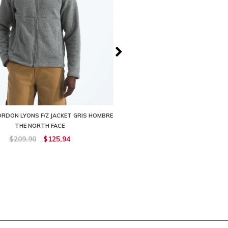
RDON LYONS F/Z JACKET GRIS HOMBRE
BUZO CANYONLANDS 1/2 ZIP NAR
THE NORTH FACE
THE NORTH FACE
$209,90
$125,94
$139,90
$125,91