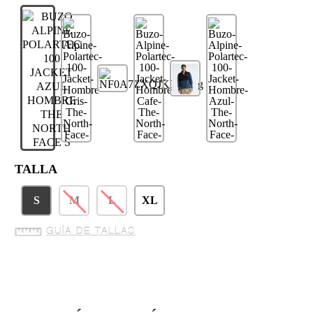
TALLA
S
M
L
XL
GUÍA DE TALLAS