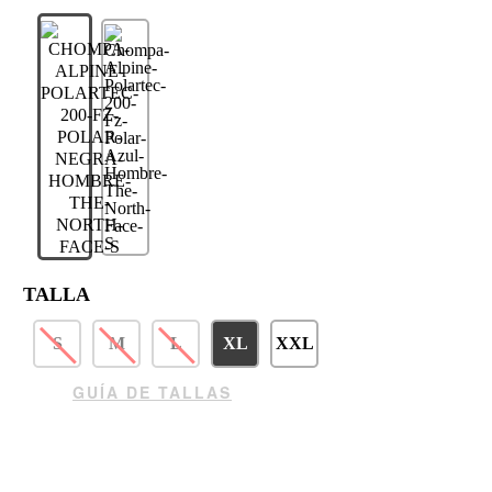
TALLA
S
M
L
XL
XXL
GUÍA DE TALLAS