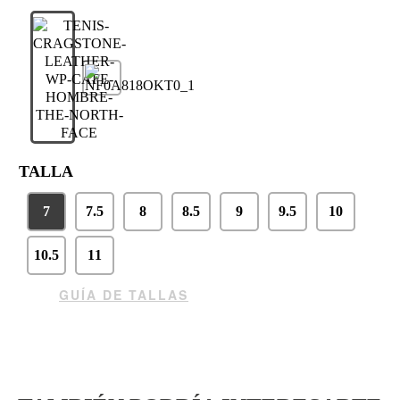
TALLA
7
7.5
8
8.5
9
9.5
10
10.5
11
GUÍA DE TALLAS