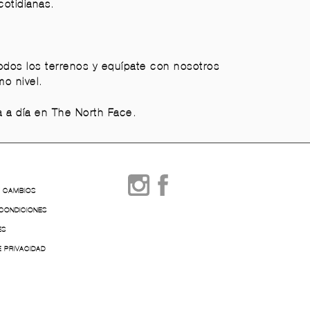
cotidianas.
odos los terrenos y equípate con nosotros
mo nivel.
ía a día en The North Face.
Y CAMBIOS
 CONDICIONES
ES
E PRIVACIDAD