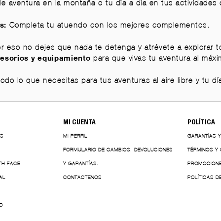
de aventura en la montaña o tu día a día en tus actividades 
Completa tu atuendo con los mejores complementos.
s:
eso no dejes que nada te detenga y atrévete a explorar t
para que vivas tu aventura al máxi
esorios y equipamiento
odo lo que necesitas para tus aventuras al aire libre y tu d
MI CUENTA
POLÍTICA
ES
MI PERFIL
GARANTÍAS 
FORMULARIO DE CAMBIOS, DEVOLUCIONES
TÉRMINOS Y
TH FACE
Y GARANTÍAS.
PROMOCION
AL
CONTACTENOS
POLÍTICAS D
O