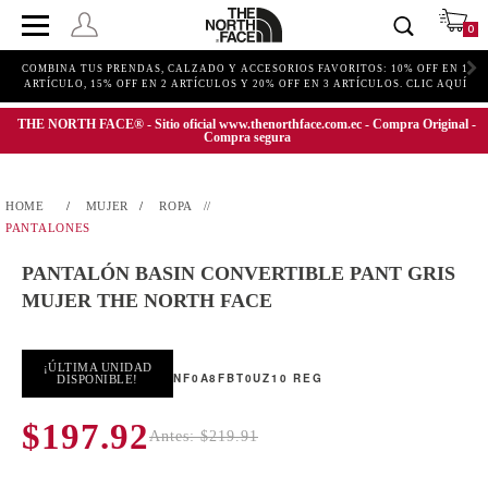
0
COMBINA TUS PRENDAS, CALZADO Y ACCESORIOS FAVORITOS: 10% OFF EN 1
ARTÍCULO, 15% OFF EN 2 ARTÍCULOS Y 20% OFF EN 3 ARTÍCULOS. CLIC AQUÍ
THE NORTH FACE® - Sitio oficial www.thenorthface.com.ec - Compra Original -
Compra segura
MUJER
ROPA
PANTALONES
PANTALÓN BASIN CONVERTIBLE PANT GRIS
MUJER THE NORTH FACE
¡ÚLTIMA UNIDAD
NF0A8FBT0UZ10 REG
DISPONIBLE!
$197.92
Antes: $219.91