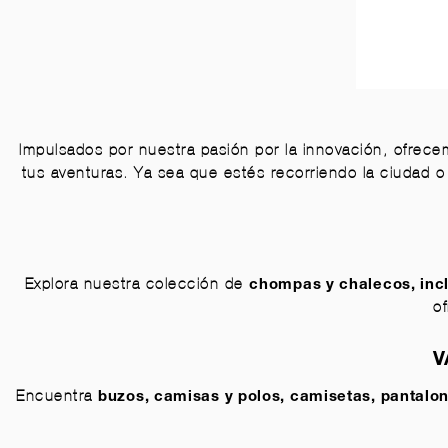
Impulsados por nuestra pasión por la innovación, ofrec
tus aventuras. Ya sea que estés recorriendo la ciudad o 
Explora nuestra colección de
chompas y chalecos
, in
o
V
Encuentra
buzos
,
camisas y polos
,
camisetas
,
pantalo