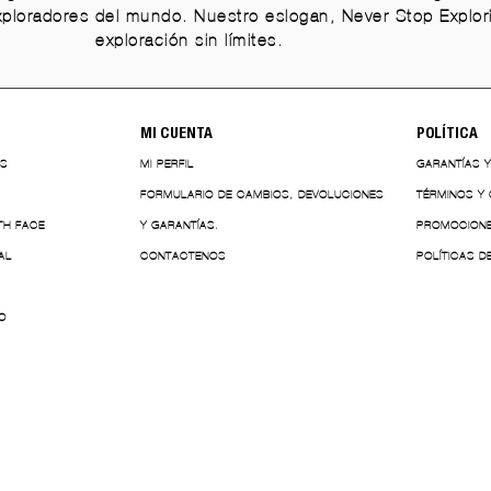
xploradores del mundo. Nuestro eslogan, Never Stop Explo
exploración sin límites.
MI CUENTA
POLÍTICA
ES
MI PERFIL
GARANTÍAS 
FORMULARIO DE CAMBIOS, DEVOLUCIONES
TÉRMINOS Y
TH FACE
Y GARANTÍAS.
PROMOCION
AL
CONTACTENOS
POLÍTICAS D
O