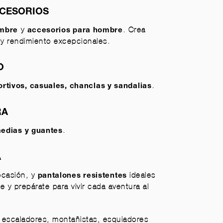
CCESORIOS
y
. Crea
ombre
accesorios para hombre
 y rendimiento excepcionales.
O
.
ortivos
,
casuales
,
chanclas y sandalias
RA
.
medias y
guantes
A
ocasión, y
ideales
pantalones resistentes
 y prepárate para vivir cada aventura al
 escaladores, montañistas, esquiadores