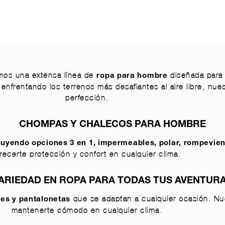
emos una extensa línea de
diseñada para 
ropa para hombre
enfrentando los terrenos más desafiantes al aire libre, nues
perfección.
CHOMPAS Y CHALECOS PARA HOMBRE
cluyendo opciones
3 en 1
,
impermeables
,
polar
,
rompevien
frecerte protección y confort en cualquier clima.
ARIEDAD EN ROPA PARA TODAS TUS AVENTUR
que se adaptan a cualquier ocasión. N
nes
y
pantalonetas
mantenerte cómodo en cualquier clima.