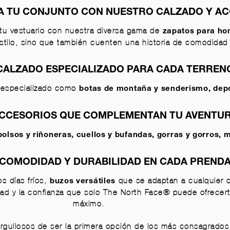
 TU CONJUNTO CON NUESTRO CALZADO Y A
tu vestuario con nuestra diversa gama de
zapatos para h
tilo, sino que también cuenten una historia de comodidad
CALZADO ESPECIALIZADO PARA CADA TERREN
o especializado como
botas de montaña y senderismo
,
dep
CCESORIOS QUE COMPLEMENTAN TU AVENTU
bolsos y riñoneras
,
cuellos y bufandas
,
gorras y gorros
, 
COMODIDAD Y DURABILIDAD EN CADA PREND
s días fríos,
que se adaptan a cualquier 
buzos versátiles
idad y la confianza que solo The North Face® puede ofrecerte
máximo.
gullosos de ser la primera opción de los más consagrados