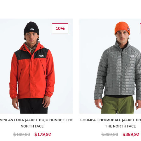
10%
MPA ANTORA JACKET ROJO HOMBRE THE
CHOMPA THERMOBALL JACKET GR
NORTH FACE
THE NORTH FACE
$199,90
$179,92
$399,90
$359,92