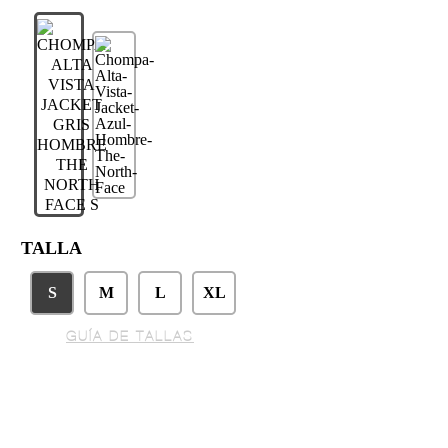
TALLA
S
M
L
XL
GUÍA DE TALLAS