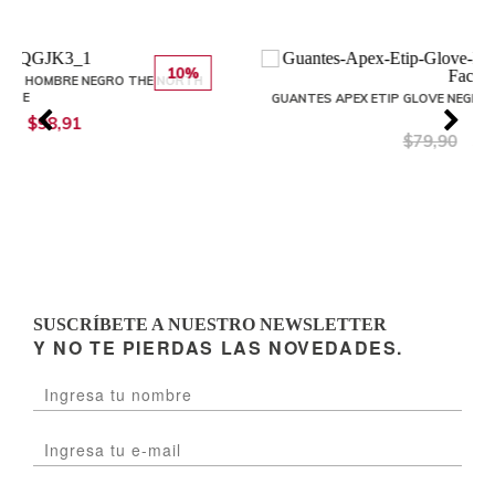
10%
10%
NORTH
GUANTES APEX ETIP GLOVE NEGRO HOMBRE THE NORTH FACE
$79,90
$71,91
SUSCRÍBETE A NUESTRO NEWSLETTER
Y NO TE PIERDAS LAS NOVEDADES.