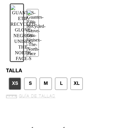
TALLA
XS
S
M
L
XL
GUÍA DE TALLAS