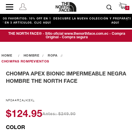
0
TOS: 10% OFF EN 1
DESCUBRE LA NUEVA COLECCIÓN Y PREPÁRATE PARA EXPL
TÍCULOS. CLIC AQUÍ
AQUÍ
THE NORTH FACE® - Sitio oficial www.thenorthface.com.ec - Compra
Original - Compra segura
HOMBRE
ROPA
CHOMPAS ROMPEVIENTOS
CHOMPA APEX BIONIC IMPERMEABLE NEGRA
HOMBRE THE NORTH FACE
NF0A4R2AJK3XL
$124.95
Antes: $249.90