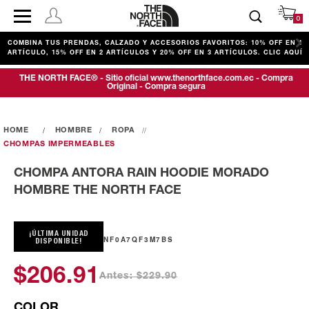
0
COMBINA TUS PRENDAS, CALZADO Y ACCESORIOS FAVORITOS: 10% OFF EN 1
ARTÍCULO, 15% OFF EN 2 ARTÍCULOS Y 20% OFF EN 3 ARTÍCULOS. CLIC AQUÍ
THE NORTH FACE® - Sitio oficial www.thenorthface.com.ec - Compra
Original - Compra segura
HOMBRE
ROPA
CHOMPAS IMPERMEABLES
CHOMPA ANTORA RAIN HOODIE MORADO
HOMBRE THE NORTH FACE
¡ÚLTIMA UNIDAD
NF0A7QF3M7BS
DISPONIBLE!
$206.91
Antes: $229.90