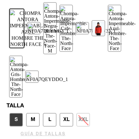
TALLA
S
M
L
XL
XXL
GUÍA DE TALLAS