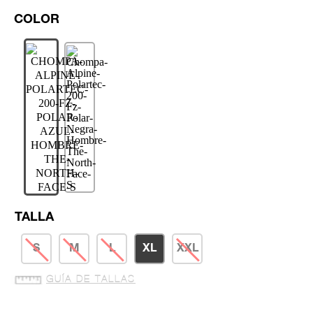
TALLA
S
M
L
XL
XXL
GUÍA DE TALLAS