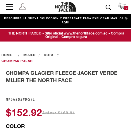
0
1
DESCUBRE LA NUEVA COLECCIÓN Y PREPÁRATE PARA EXPLORAR MÁS. CLIC
Í
AQUÍ
THE NORTH FACE® - Sitio oficial www.thenorthface.com.ec - Compra
Original - Compra segura
MUJER
ROPA
CHOMPAS POLAR
CHOMPA GLACIER FLEECE JACKET VERDE
MUJER THE NORTH FACE
NF0A8D2FBQ1L
$152.92
Antes: $169.91