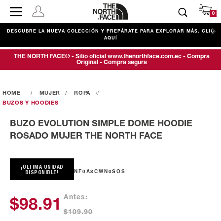
0
1
DESCUBRE LA NUEVA COLECCIÓN Y PREPÁRATE PARA EXPLORAR MÁS. CLIC
Í
AQUÍ
THE NORTH FACE® - Sitio oficial www.thenorthface.com.ec - Compra
Original - Compra segura
MUJER
ROPA
BUZOS Y HOODIES
BUZO EVOLUTION SIMPLE DOME HOODIE
ROSADO MUJER THE NORTH FACE
¡ÚLTIMA UNIDAD
NF0A8CWN0SOS
DISPONIBLE!
Antes:
$98.91
$109.90