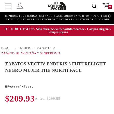
0
COMBINA TUS PRENDAS, CALZADO Y ACCESORIOS FAVORITOS: 10% OFF EN 1
ARTÍCULO, 15% OFF EN 2 ARTÍCULOS Y 20% OFF EN 3 ARTÍCULOS. CLIC AQUÍ
THE NORTH FACE® - Sitio oficial www.thenorthface.com.ec - Compra Original -
Compra segura
MUJER
ZAPATOS
ZAPATOS DE MONTAÑA Y SENDERISMO
ZAPATOS VECTIV ENDURIS 3 FUTURELIGHT
NEGRO MUJER THE NORTH FACE
NF0A819AKT0080
$209.93
Antes: $299.89