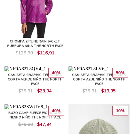
CHOMPA ZIPLINE RAIN JACKET
PURPURA NIÑA THE NORTH FACE
$129,90
$116,91
40%
50%
CAMISETA GRAPHIC TEE MANGA
CAMISETA GRAPHIC TEE MANGA
CORTA VERDE NIÑO THE NORTH
CORTA AZUL NIÑO THE NORTH
FACE
FACE
$39,91
$23,94
$39,91
$19,95
40%
10%
BUZO CAMP FLEECE P/O HOODIE
NEGRO NIÑO THE NORTH FACE
$79,90
$47,94