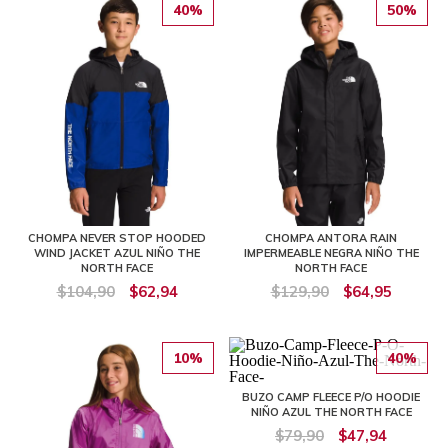
40%
50%
CHOMPA NEVER STOP HOODED
CHOMPA ANTORA RAIN
WIND JACKET AZUL NIÑO THE
IMPERMEABLE NEGRA NIÑO THE
NORTH FACE
NORTH FACE
$104,90
$62,94
$129,90
$64,95
10%
40%
BUZO CAMP FLEECE P/O HOODIE
NIÑO AZUL THE NORTH FACE
$79,90
$47,94