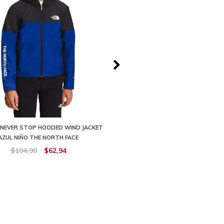
NEVER STOP HOODED WIND JACKET
CHOMPA ANTORA RAIN IMPERMEABL
AZUL NIÑO THE NORTH FACE
THE NORTH FACE
$104,90
$62,94
$129,90
$64,95