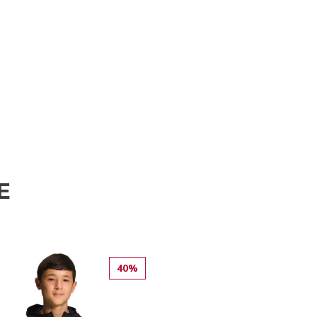
E
40%