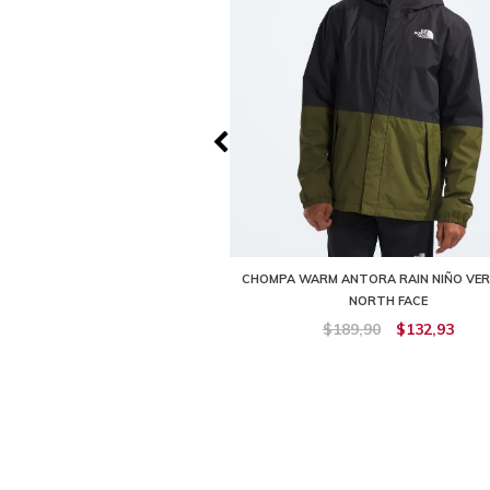
 RAIN IMPERMEABLE NEGRA NIÑO
CHOMPA WARM ANTORA RAIN NIÑO VER
THE NORTH FACE
NORTH FACE
129,90
$64,95
$189,90
$132,93