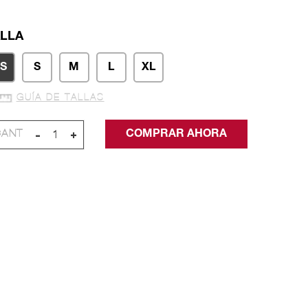
LLA
S
S
M
L
XL
GUÍA DE TALLAS
-
+