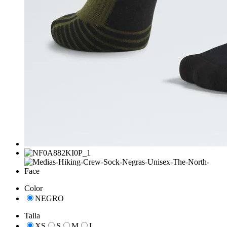
Color
NEGRO
Talla
XS
S
M
L