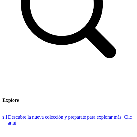
Explore
 1
Descubre la nueva colección y prepárate para explorar más. Clic
D
aquí
B