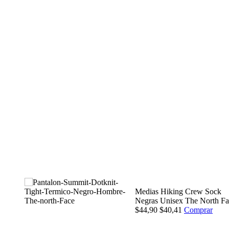
 Verde
Medias Hiking Crew Sock
4,90
Negras Unisex The North Fa
$44,90
$40,41
Comprar