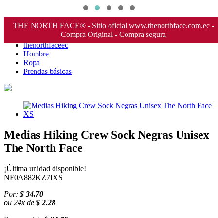
THE NORTH FACE® - Sitio oficial www.thenorthface.com.ec -
Compra Original - Compra segura
thenorthfaceec
Hombre
Ropa
Prendas básicas
Medias Hiking Crew Sock Negras Unisex
The North Face
¡Última unidad disponible!
NF0A882KZ7IXS
Por:
$ 34.70
ou
24
x
de
$ 2.28