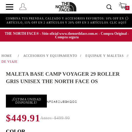
0
COMBINA TUS PRENDAS, CALZADO Y ACCESORIOS FAVORITOS: 10% OFF EN 1
ARTÍCULO, 15% OFF EN 2 ARTÍCULOS Y 20% OFF EN 3 ARTÍCULOS. CLIC AQUÍ
THE NORTH FACE® - Sitio oficial www.thenorthface.com.ec - Compra Original -
Compra segura
ACCESORIOS Y EQUIPAMIENTO
EQUIPAJE Y MALETAS
DE VIAJE
MALETA BASE CAMP VOYAGER 29 ROLLER
GRIS UNISEX THE NORTH FACE OS
¡ÚLTIMA UNIDAD
NF0A52UEGKQOS
DISPONIBLE!
$449.91
Antes: $499.90