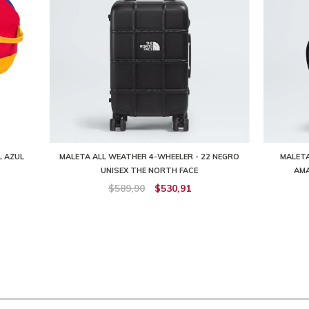
L AZUL
MALETA ALL WEATHER 4-WHEELER - 22 NEGRO
MALETA
UNISEX THE NORTH FACE
AMA
$589,90
$530,91