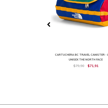
CAMP VOYAGER 29 ROLLER GRIS
CARTUCHERA BC TRAVEL CANISTER - 
SEX THE NORTH FACE
UNISEX THE NORTH FACE
499,90
$449,91
$79,90
$71,91