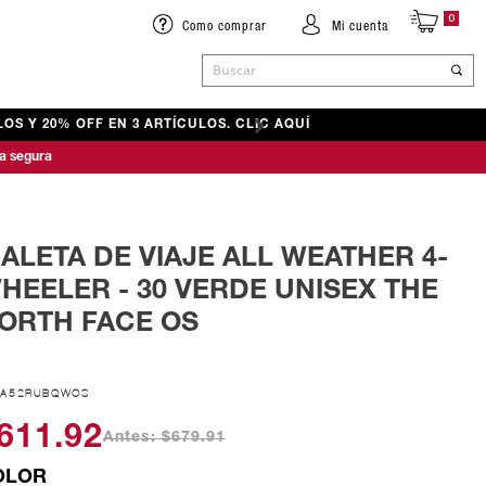
0
Como comprar
Mi cuenta
Buscar
OS Y 20% OFF EN 3 ARTÍCULOS. CLIC AQUÍ
ACCESORIOS
ACCESORIOS
ACCESORIOS
a segura
& SENDERISMO
& SENDERISMO
BOLSOS Y RIÑONERAS
BOLSOS Y RIÑONERAS
BOLSOS Y RIÑONERAS
CUELLOS Y BUFANDAS
CUELLOS Y BUFANDAS
CUELLOS Y BUFANDAS
GORRAS Y GORROS
GORRAS Y GORROS
GORRAS Y GORROS
ALETA DE VIAJE ALL WEATHER 4-
ANDALIAS
GUANTES
MEDIAS
MEDIAS
HEELER - 30 VERDE UNISEX THE
ANDALIAS
MEDIAS
GUANTES
GUANTES
ORTH FACE OS
0A52RUBQWOS
611.92
Antes: $679.91