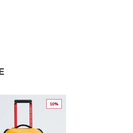
E
10%