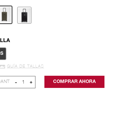
LLA
S
GUÍA DE TALLAS
-
+