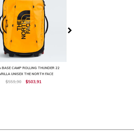
 BASE CAMP ROLLING THUNDER 22
MALETA ROLLING THUNDER 80 LIT
RILLA UNISEX THE NORTH FACE
NORTH FACE
$559,90
$503,91
$559,90
$447,93