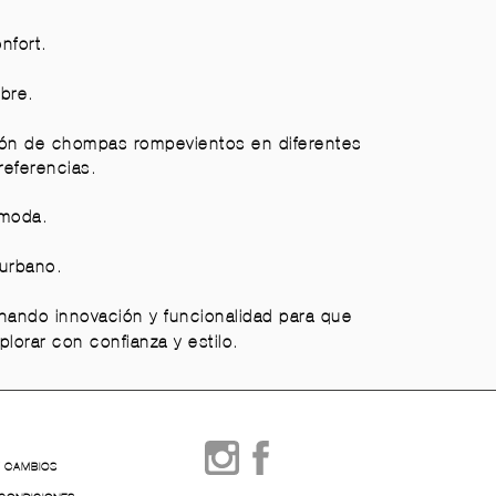
nfort.
ibre.
ión de chompas rompevientos en diferentes
referencias.
 moda.
 urbano.
binando innovación y funcionalidad para que
orar con confianza y estilo.
Y CAMBIOS