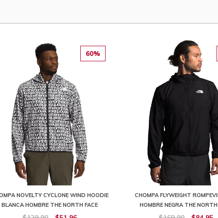
60%
OMPA NOVELTY CYCLONE WIND HOODIE
CHOMPA FLYWEIGHT ROMPEV
BLANCA HOMBRE THE NORTH FACE
HOMBRE NEGRA THE NORTH
$129,90
$51,96
$169,90
$84,95