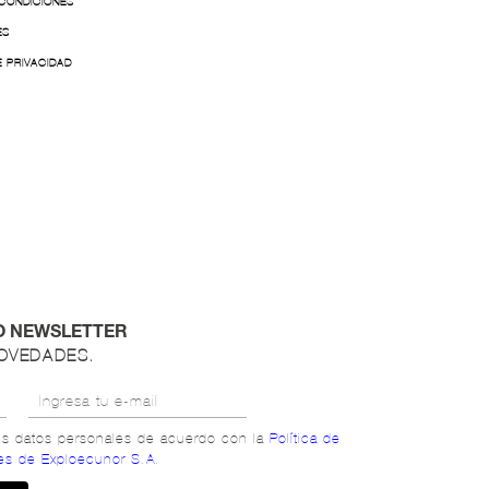
 CONDICIONES
ES
E PRIVACIDAD
O NEWSLETTER
NOVEDADES.
mis datos personales de acuerdo con la
Política de
es de Exploecunor S.A.