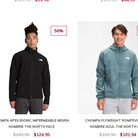
50%
OMPA APEX BIONIC IMPERMEABLE NEGRA
CHOMPA FLYWEIGHT ROMPEV
HOMBRE THE NORTH FACE
HOMBRE AZUL THE NORTH 
$249,90
$124,95
$169,90
$101,94