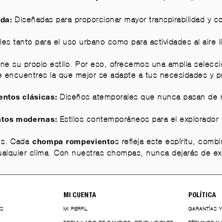
Diseñadas para proporcionar mayor transpirabilidad y co
da:
les tanto para el uso urbano como para actividades al aire l
ne su propio estilo. Por eso, ofrecemos una amplia selecc
ue encuentres la que mejor se adapte a tus necesidades y p
Diseños atemporales que nunca pasan de
ntos clásicas:
Estilos contemporáneos para el explorador
tos modernas:
tes. Cada
s refleja este espíritu, com
chompa rompeviento
alquier clima. Con nuestras chompas, nunca dejarás de expl
MI CUENTA
POLÍTICA
ES
MI PERFIL
GARANTÍAS 