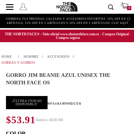
0
COMBINA TUS PRENDAS, CALZADO Y ACCESORIOS FAVORITOS: 10% OFF EN 1
ARTÍCULO, 15% OFF EN 2 ARTÍCULOS Y 20% OFF EN 3 ARTÍCULOS. CLIC AQUÍ
THE NORTH FACE® - Sitio oficial www.thenorthface.com.ec - Compra Original -
Compra segura
HOMBRE
ACCESORIOS
GORRAS Y GORROS
GORRO JIM BEANIE AZUL UNISEX THE
NORTH FACE OS
¡ÚLTIMA UNIDAD
NF00A5WHHDCOS
DISPONIBLE!
$53.91
Antes: $59.90